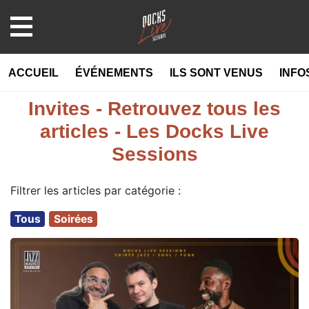
MENU
ACCUEIL
ÉVÉNEMENTS
ILS SONT VENUS
INFO
Invites - Retrouvez tous les
articles - Les Docks Live
Sessions
Filtrer les articles par catégorie :
Tous
Soirées