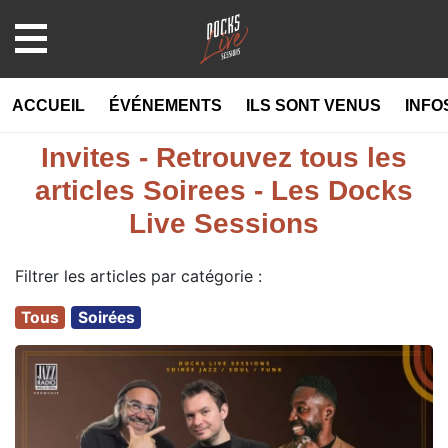
MENU
ACCUEIL
ÉVÉNEMENTS
ILS SONT VENUS
INFO
Invites - Retrouvez tous les
articles Soirees - Les Docks
Live Sessions
Filtrer les articles par catégorie :
Tous
Soirées